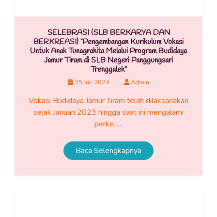
SELEBRASI (SLB BERKARYA DAN
BERKREASI) “Pengembangan Kurikulum Vokasi
Untuk Anak Tunagrahita Melalui Program Budidaya
Jamur Tiram di SLB Negeri Panggungsari
Trenggalek”
25 Juli 2024
Admin
Vokasi Budidaya Jamur Tiram telah dilaksanakan
sejak Januari 2023 hingga saat ini mengalami
perke......
Baca Selengkapnya