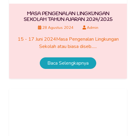
MASA PENGENALAN LINGKUNGAN
SEKOLAH TAHUN AJARAN 2024/2025
28 Agustus 2024
Admin
15 - 17 Juni 2024Masa Pengenalan Lingkungan
Sekolah atau biasa diseb......
Baca Selengkapnya