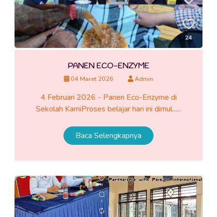
PANEN ECO-ENZYME
04 Maret 2026
Admin
4 Februari 2026 - Panen Eco-Enzyme di
Sekolah KamiProses belajar hari ini dimul......
Baca Selengkapnya