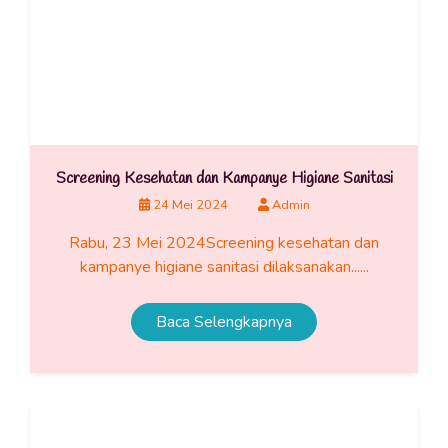
Screening Kesehatan dan Kampanye Higiane Sanitasi
24 Mei 2024
Admin
Rabu, 23 Mei 2024Screening kesehatan dan
kampanye higiane sanitasi dilaksanakan......
Baca Selengkapnya