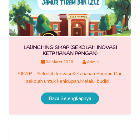
LAUNCHING SIKAP (SEKOLAH INOVASI
KETAHANAN PANGAN)
04 Maret 2026
Admin
SIKAP – Sekolah Inovasi Ketahanan Pangan Dari
sekolah untuk kehidupan.Melalui budid......
Baca Selengkapnya