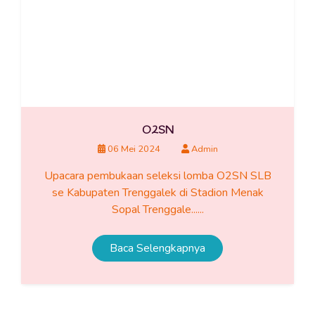
O2SN
06 Mei 2024
Admin
Upacara pembukaan seleksi lomba O2SN SLB
se Kabupaten Trenggalek di Stadion Menak
Sopal Trenggale......
Baca Selengkapnya