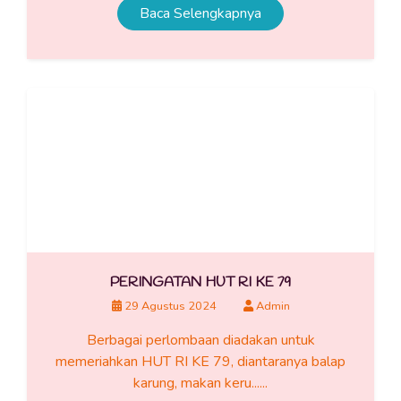
Baca Selengkapnya
PERINGATAN HUT RI KE 79
29 Agustus 2024
Admin
Berbagai perlombaan diadakan untuk
memeriahkan HUT RI KE 79, diantaranya balap
karung, makan keru......