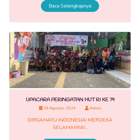
Baca Selengkapnya
UPACARA PERINGATAN HUT RI KE 79
29 Agustus 2024
Admin
DIRGAHAYU INDONESIA! MERDEKA
SELAMANYA!...