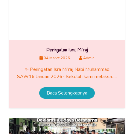
Peringatan Isra' Mi'raj
04 Maret 2026
Admin
✨ Peringatan Isra Mi’raj Nabi Muhammad
SAW16 Januari 2026- Sekolah kami melaksa......
Baca Selengkapnya