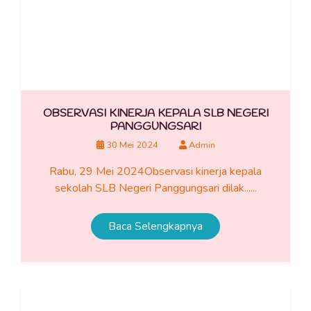
OBSERVASI KINERJA KEPALA SLB NEGERI
PANGGUNGSARI
30 Mei 2024
Admin
Rabu, 29 Mei 2024Observasi kinerja kepala
sekolah SLB Negeri Panggungsari dilak......
Baca Selengkapnya