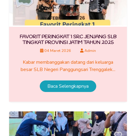
FAVORIT PERINGKAT 1 SRC JENJANG SLB
TINGKAT PROVINSI JATIM TAHUN 2025
04 Maret 2026
Admin
Kabar membanggakan datang dari keluarga
besar SLB Negeri Panggungsari Trenggalek...
Baca Selengkapnya