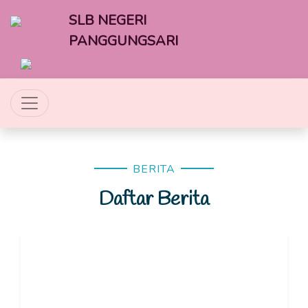
SLB NEGERI
PANGGUNGSARI
BERITA
Daftar Berita