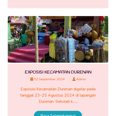
EXPOSISI KECAMATAN DURENAN
02 September 2024
Admin
Exposisi Kecamatan Durenan digelar pada
tanggal 23-25 Agustus 2024 di lapangan
Durenan. Sekolah k......
Baca Selengkapnya