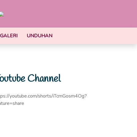
GALERI
UNDUHAN
outube Channel
tps://youtube.com/shorts/iTcmGosm4Og?
ature=share