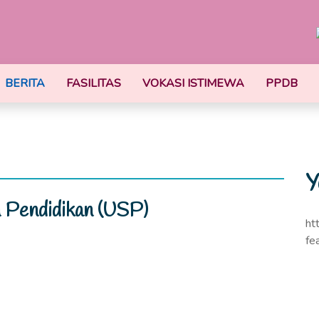
BERITA
FASILITAS
VOKASI ISTIMEWA
PPDB
Y
n Pendidikan (USP)
ht
fe