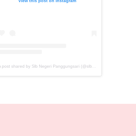
View this post on Instagram
A post shared by Slb Negeri Panggungsari (@slb_negeri_panggungsari)