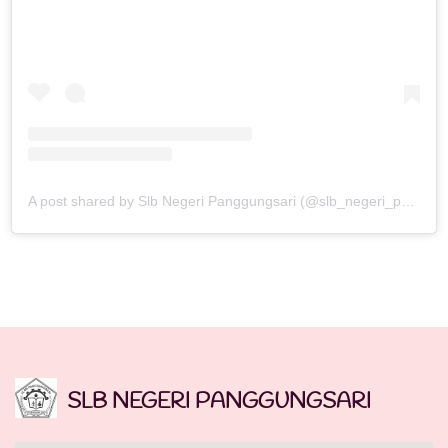
A post shared by Slb Negeri Panggungsari (@slb_negeri_panggungsari)
SLB NEGERI PANGGUNGSARI