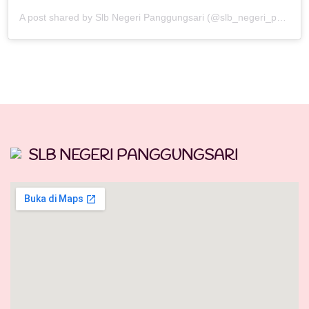
A post shared by Slb Negeri Panggungsari (@slb_negeri_panggungsari)
SLB NEGERI PANGGUNGSARI