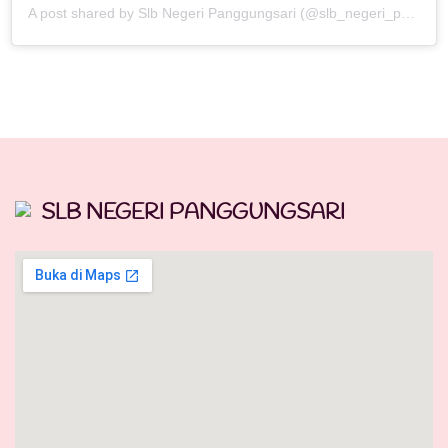
A post shared by Slb Negeri Panggungsari (@slb_negeri_panggungsari)
SLB NEGERI PANGGUNGSARI