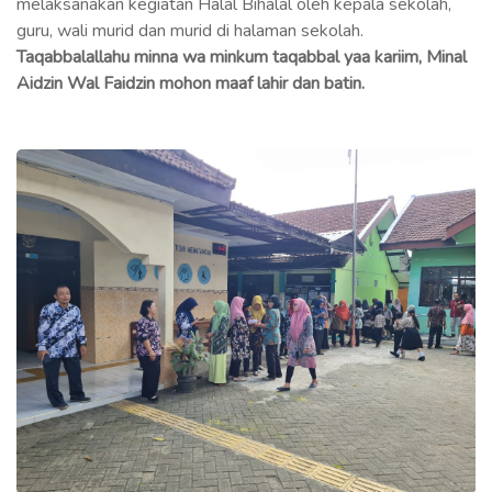
melaksanakan kegiatan Halal Bihalal oleh kepala sekolah,
guru, wali murid dan murid di halaman sekolah.
Taqabbalallahu minna wa minkum taqabbal yaa kariim, Minal
Aidzin Wal Faidzin mohon maaf lahir dan batin.