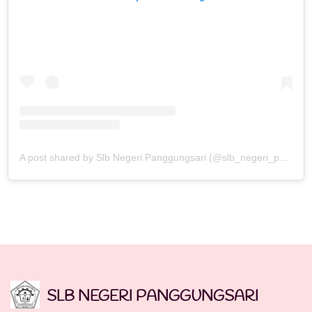
A post shared by Slb Negeri Panggungsari (@slb_negeri_panggungsari)
SLB NEGERI PANGGUNGSARI