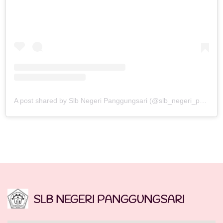
A post shared by Slb Negeri Panggungsari (@slb_negeri_panggungsari)
SLB NEGERI PANGGUNGSARI