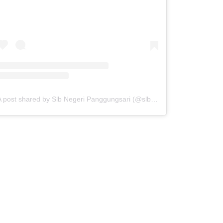
A post shared by Slb Negeri Panggungsari (@slb_negeri_panggungsari)