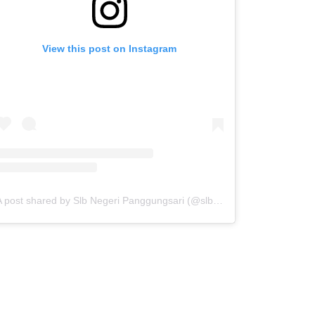
View this post on Instagram
A post shared by Slb Negeri Panggungsari (@slb_negeri_panggungsari)